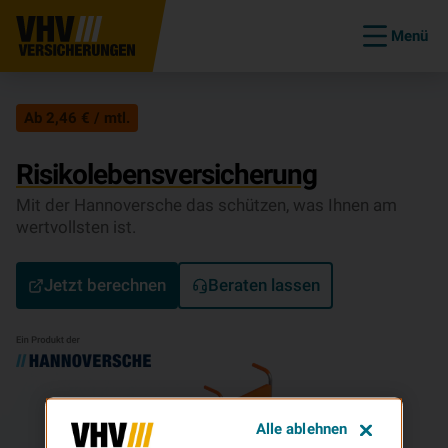
Menü
Ab 2,46 € / mtl.
Risikolebensversicherung
Mit der Hannoversche das schützen, was Ihnen am
wertvollsten ist.
Jetzt berechnen
Beraten lassen
Alle ablehnen