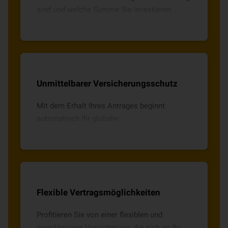
sind und welche Summe Sie investieren
möchten, Sie haben die Wahl zwischen drei
Versicherungsoptionen.
Unmittelbarer Versicherungsschutz
Mit dem Erhalt Ihres Antrages beginnt
automatisch Ihr globaler
Versicherungsschutz. Im Falle eines
Unfalltodes erhalten Ihre Angehörigen bis zu
300.000 Euro.
Flexible Vertragsmöglichkeiten
Profitieren Sie von einer flexiblen und
zuverlässigen Versicherung, die sich an Ihr