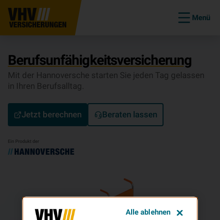
Menü
Be­rufs­un­fä­hig­keits­ver­si­che­rung
Mit der Hannoversche starten Sie jeden Tag gelassen
in Ihren Berufsalltag.
Jetzt berechnen
Beraten lassen
Alle ablehnen