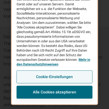
Ort vertreten und konnte zahlreiche Gespräche mit
Gerät oder auf unseren Servern. Damit
Vertretern aus Immobilienwirtschaft, Bauindustrie,
ermöglichen wir u.a. die Funktion der Webseite,
SocialMedia-Interaktionen, personalisierte
Kommunen und Planung führen.
Nachrichten, personalisierte Werbung und
Analysen. Um dem zuzustimmen, wählen Sie bitte
"Alle Cookies akzeptieren“. Dabei willigen Sie
gleichzeitig gemäß Art.49Abs.1S.1lit.aDSGVO ein,
Die Real Estate Arena hat erneut gezeigt, welche
dass pseudonymisierte Informationen von
Unternehmen in oder aus den USA verarbeitet
Themen die Branche bewegen: Innovation,
werden können. Es besteht das Risiko, dass US-
Transformation, Nachhaltigkeit und die
Behörden nach US-Recht Zugriff auf Ihre Daten
haben und Sie sich nicht auf den Schutz der
Herausforderungen einer sich wandelnden Bau- und
europäischen Gesetze verlassen können.
Mehr in
Immobilienwelt.
den Datenschutzhinweisen
Cookie-Einstellungen
Als führender Bauspezialversicherer konnten wir
unsere leistungsstarken Versicherungslösungen für
die Bau- und Immobilienwirtschaft, bspw. die VHV
Alle Cookies akzeptieren
Baukombi-Versicherung, präsentieren und über
aktuelle Entwicklungen in den Bereichen