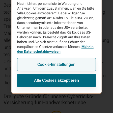
Nachrichten, personalisierte Werbung und
Betriebsunterbrechung bei Cloudausfall und
Analysen. Um dem zuzustimmen, wählen Sie bitte
technischen Problemen sowie optional Cyberbetrug
"Alle Cookies akzeptieren“. Dabei willigen Sie
gleichzeitig gemäß Art.49Abs.1S.1lit.aDSGVO ein,
speziell für das Handwerk entwickelt. Ein aktueller
dass pseudonymisierte Informationen von
Trend: Hochprofessionell gefälschte Rechnungs-
Unternehmen in oder aus den USA verarbeitet
werden können. Es besteht das Risiko, dass US-
Mails bedrohen deutschlandweit Handwerker aus
Behörden nach US-Recht Zugriff auf Ihre Daten
allen Branchen. Halten Sie Schritt mit der Entwicklung
haben und Sie sich nicht auf den Schutz der
und passen Sie Ihren Versicherungsschutz an das
europäischen Gesetze verlassen können.
Mehr in
den Datenschutzhinweisen
technische Know-how der Täter an. Mit dem VHV
CYBERPROTECT-Antrag speziell für das Handwerk
Cookie-Einstellungen
und dem Zusatzbaustein Cyberbetrug sichern Sie
Ihren Betrieb bis 5 Mio. € Jahresumsatz auch gegen
Alle Cookies akzeptieren
diese aktuelle Betrugsmasche ab.
Drei gute Gründe für unsere Cyberrisiko-
Versicherung für Handwerksbetriebe