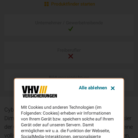
Produktfinder starten
Unternehmer / Gewerbetreibende
Freiberufler
Bildungseinrichtung
Alle ablehnen
Mit Cookies und anderen Technologien (im
Cyberkriminalität erreicht mittlerweile neue
Folgenden: Cookies) erheben wir Informationen
Dimensionen – selbst Kleinbetriebe geraten ins Visier
von Ihrem Gerät bzw. speichern solche auf Ihrem
Gerät oder auf unseren Servern. Damit
der Online-Betrüger. Aus diesem Grund haben wir eine
ermöglichen wir u.a. die Funktion der Webseite,
vollständige Cyberdeckung inkl. Vertrauensschaden,
SocialMedia-Interaktionen, personalisierte