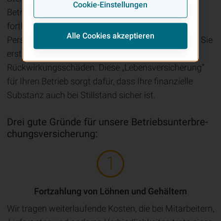
Cookie-Einstellungen
Betriebsunterbrechungsversicherung nicht nur
fortlaufende Kosten, wie beispielsweise
Alle Cookies akzeptieren
Personalkosten, Provisionen, Mieten und Pachten. Sie
erstattet auch entgangenen Gewinn und
Rückwirkungsschäden. Diese „Lebensversicherung“
für Ihren Betrieb sorgt dafür, dass Ihre finanzielle
Substanz auch bei Stillstand sicher ist.
Drei gute Gründe für unsere Be­triebs­un­ter­bre­
chungs­ver­si­che­rung:
Fortzahlung von Löhnen und Gehältern
Wir tragen weiterlaufende Kosten, die bei Mitarbeitern,