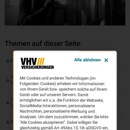
Themen auf dieser Seite:
Alle ablehnen
Mit diesen 7 Tipps verringern Sie das Einbruchrisiko:
Welche Versicherung zahlt bei einem Einbruch mit
Mit Cookies und anderen Technologien (im
Diebstahl?
Folgenden: Cookies) erheben wir Informationen
von Ihrem Gerät bzw. speichern solche auf Ihrem
Gerät oder auf unseren Servern. Damit
Ist Einbruchdiebstahl auch in einem Hotelzimmer
ermöglichen wir u.a. die Funktion der Webseite,
versichert?
SocialMedia-Interaktionen, personalisierte
Nachrichten, personalisierte Werbung und
Analysen. Um dem zuzustimmen, wählen Sie bitte
Was tun nach einem Einbruch?
"Alle Cookies akzeptieren“. Dabei willigen Sie
gleichzeitig gemäß Art.49Abs.1S.1lit.aDSGVO ein,