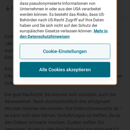
dass pseudonymisierte Informationen von
Finanzielle Förderung für Einbruchschutz nutzen
Unternehmen in oder aus den USA verarbeitet
werden können. Es besteht das Risiko, dass US-
Behörden nach US-Recht Zugriff auf Ihre Daten
haben und Sie sich nicht auf den Schutz der
europäischen Gesetze verlassen können.
Mehr in
Einbruchsdelikte haben traditionell in der dunklen
den Datenschutzhinweisen
Jahreszeit von September bis Januar Hochsaison, doch
auch im Sommer, insbesondere zur Ferienzeit, nutzen
Cookie-Einstellungen
Einbrecher Ihre Chancen.
Kriminelle Täter und Banden machen oftmals gezielte
Alle Cookies akzeptieren
Erkundungstouren, um passende Wohnungen und Häuser
zum Ausräumen zu identifizieren.
Die gute Nachricht: Sie können sich schützen, auch bei
Abwesenheit. Nach durchschnittlich drei erfolglosen
Minuten brechen die meisten ihre Einbruchsversuche ab ­–
es kann sich also lohnen, Vorkehrungen zu treffen, die es
den Dieben schwerer machen. Zudem sollten Sie
versuchen, Ihr Haus oder Ihre Wohnung gar nicht erst für