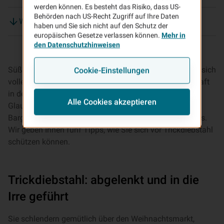
werden können. Es besteht das Risiko, dass US-
Behörden nach US-Recht Zugriff auf Ihre Daten
Welche Versicherung zahlt bei Trickdiebstahl?
haben und Sie sich nicht auf den Schutz der
europäischen Gesetze verlassen können.
Mehr in
den Datenschutzhinweisen
Süßer die Kassen nie klingeln – für Trickdiebe machen sich
Cookie-Einstellungen
volle Weihnachtsmärkte und die erhöhte Hilfsbereitschaft
in der Vorweihnachtszeit besonders bezahlt. Im guten
Alle Cookies akzeptieren
Glauben sind Opfer eines Trickdiebstahls ihr Handy,
Bargeld und Schmuck schnell und unwiederbringlich los.
Wir geben Ihnen fünf Tipps, wie Sie sich vor Trickdiebstahl
schützen können.
Trickdiebstahl: abgelenkt und in die
Irre geführt
Sie schlendern gemütlich über den Weihnachtsmarkt,