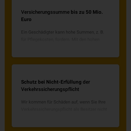
Versicherungssumme
bis zu 50 Mio.
Euro
Ein Geschädigter kann hohe Summen, z. B.
für Pflegekosten, fordern. Mit den hohen
Versicherungssummen der VHV sind Sie für
jeden Fall abgesichert.
Schutz bei Nicht-Erfüllung
der
Verkehrssicherungspflicht
Wir kommen für Schäden auf, wenn Sie Ihre
Verkehrssicherungspflicht als Besitzer nicht
erfüllen. Auch, wenn Sie die Aufgabe einer
anderen Person übertragen.