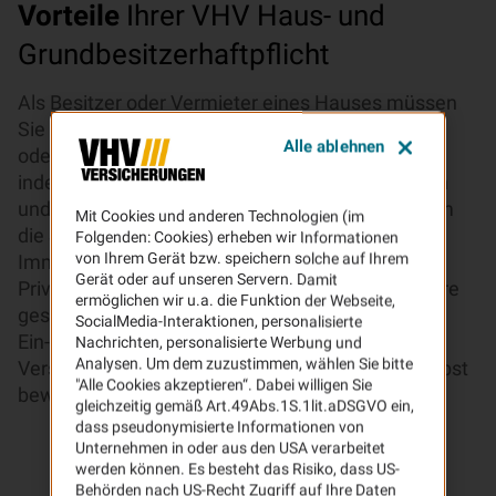
Vorteile
Ihrer VHV Haus- und
Grundbesitzerhaftpflicht
Als Besitzer oder Vermieter eines Hauses müssen
Sie dafür sorgen, dass Benutzer Ihres Anwesens
Alle ablehnen
oder Passanten vor Schaden bewahrt bleiben,
indem Sie Ihre Verkehrssicherungspflicht erfüllen
und alle erforderlichen Maßnahmen ergreifen, um
Mit Cookies und anderen Technologien (im
die Sicherheit auf Ihrem Grundstück und in Ihrer
Folgenden: Cookies) erheben wir Informationen
von Ihrem Gerät bzw. speichern solche auf Ihrem
Immobilie zu gewährleisten. Übrigens: Unsere
Gerät oder auf unseren Servern. Damit
Privat-Haftpflichtversicherung schließt bereits Ihre
ermöglichen wir u.a. die Funktion der Webseite,
gesetzliche Haftpflicht als Inhaber eines
SocialMedia-Interaktionen, personalisierte
Ein-/Zwei-/Mehrfamilienhauses mit in den
Nachrichten, personalisierte Werbung und
Analysen. Um dem zuzustimmen, wählen Sie bitte
Versicherungsschutz ein, wenn Sie das Haus selbst
"Alle Cookies akzeptieren“. Dabei willigen Sie
bewohnen.
gleichzeitig gemäß Art.49Abs.1S.1lit.aDSGVO ein,
dass pseudonymisierte Informationen von
Unternehmen in oder aus den USA verarbeitet
werden können. Es besteht das Risiko, dass US-
Behörden nach US-Recht Zugriff auf Ihre Daten