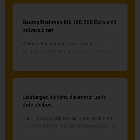
Baumaßnahmen bis 100.000 Euro
sind
mitversichert
Kleinere Reparaturen oder Umbauten,
Neubauten oder Abbrucharbeiten sind bis zu
einer Bausumme von 100.000 Euro je
Bauvorhaben abgesichert, inkl. Eigenleistung.
Leistungen sichern, die immer up to
date bleiben
Dank Leistungs-Update-Garantie profitieren
Sie von künftigen Produktverbesserungen. So
ist Ihr Schutz immer aktuell, ohne ständig