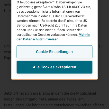
"Alle Cookies akzeptieren“. Dabei willigen Sie
sein, dass die Funktionalitäten nicht wie beschrieben
gleichzeitig gemäß Art.49Abs.1S.1lit.aDSGVO ein,
funktionieren.
dass pseudonymisierte Informationen von
Unternehmen in oder aus den USA verarbeitet
werden können. Es besteht das Risiko, dass US-
Behörden nach US-Recht Zugriff auf Ihre Daten
haben und Sie sich nicht auf den Schutz der
europäischen Gesetze verlassen können.
Mehr in
den Datenschutzhinweisen
Um eine Email aus der verschlüsselten Trägernachricht zu
Cookie-Einstellungen
exportieren führen Sie einen Doppelklick auf
Exportieren.eml aus.
Alle Cookies akzeptieren
Jetzt öffnet sich ein Dialog in dem Sie die Möglichkeit
haben den Umgang mit Dateien des Types .eml
festzulegen. Sie können sich entscheiden zwischen öffnen