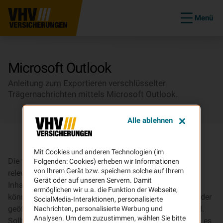
Menü
Microsoft Outlook
Anleitung zum Exportieren verschlüsselter
Trägernachrichten mittels Microsoft Outlook.
Alle ablehnen
Mit Cookies und anderen Technologien (im
Die folgende Anleitung beschreibt den Export der
Folgenden: Cookies) erheben wir Informationen
von Ihrem Gerät bzw. speichern solche auf Ihrem
relevanten Inhalte aus dem Träger-PDF und wie Sie die
Gerät oder auf unseren Servern. Damit
Inhalte in ihr eigenes Mail-System überführt werden
ermöglichen wir u.a. die Funktion der Webseite,
können. Wichtig ist hierbei, dass das PDF in Adobe Reader
SocialMedia-Interaktionen, personalisierte
geöffnet (ein Browser-Plugin ist nicht ausreichend) wird.
Nachrichten, personalisierte Werbung und
Analysen. Um dem zuzustimmen, wählen Sie bitte
Sollte eine andere Software zum Einsatz kommen kann es