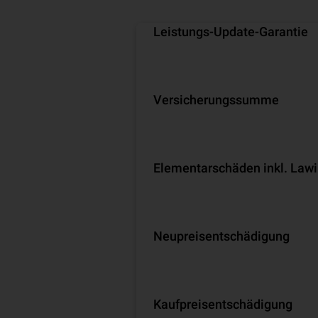
Leistungs-Update-Garantie
Versicherungssumme
Ele­men­tar­schä­den inkl. Law
Neu­preis­ent­schä­di­gung
Kaufpreisentschädigung