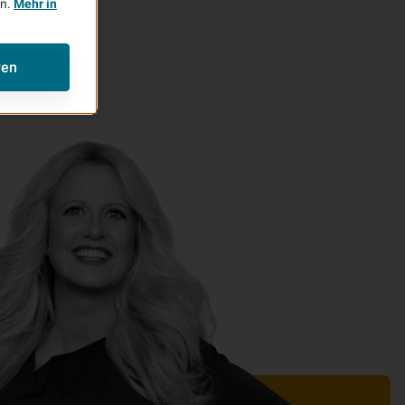
en.
Mehr in
ren