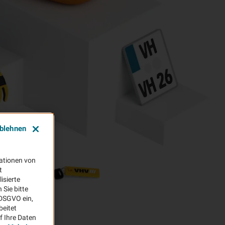
ablehnen
ationen von
t
isierte
Sie bitte
aDSGVO ein,
beitet
f Ihre Daten