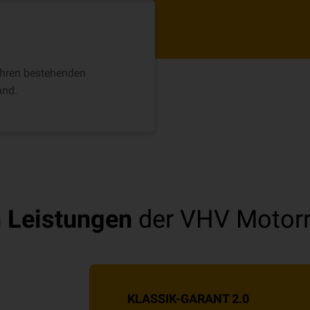
 Ihren bestehenden
and.
 Leistungen
der VHV Motorr
KLASSIK-GARANT 2.0