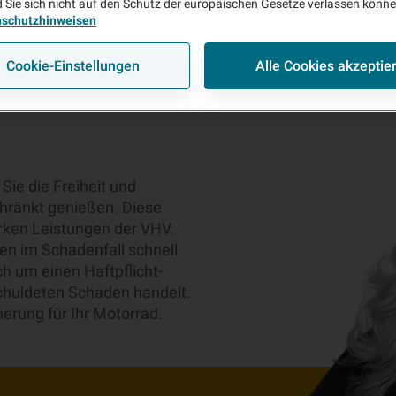
 Sie sich nicht auf den Schutz der europäischen Gesetze verlassen könn
nschutzhinweisen
Cookie-Einstellungen
Alle Cookies akzeptie
Sie die Freiheit und
hränkt genießen. Diese
rken Leistungen der VHV.
en im Schadenfall schnell
ch um einen Haftpflicht-
schuldeten Schaden handelt.
herung für Ihr Motorrad.