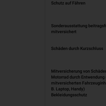
Schutz auf Fähren
Son­der­aus­stat­tung beitragsf
mitversichert
Schäden durch Kurz­schluss
Mit­ver­si­che­rung von Schäd
Motorrad durch Entwendung 
mitversicherten Fahr­zeug­inha
B. Laptop, Handy)
Bekleidungsschutz