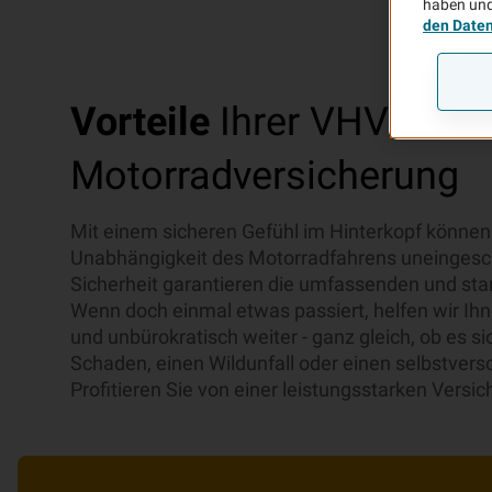
haben und
den Date
Vorteile
Ihrer VHV
Motorradversicherung
Mit einem sicheren Gefühl im Hinterkopf können 
Unabhängigkeit des Motorradfahrens uneingesc
Sicherheit garantieren die umfassenden und sta
Wenn doch einmal etwas passiert, helfen wir Ihn
und unbürokratisch weiter - ganz gleich, ob es si
Schaden, einen Wildunfall oder einen selbstver
Profitieren Sie von einer leistungsstarken Versic