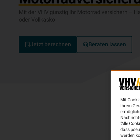
Mit der VHV günstig Ihr Motorrad versichern – Haf
oder Vollkasko
Jetzt berechnen
Beraten lassen
Mit Cooki
Ihrem Ger
ermögliche
Nachricht
"Alle Cook
dass pseu
werden kö