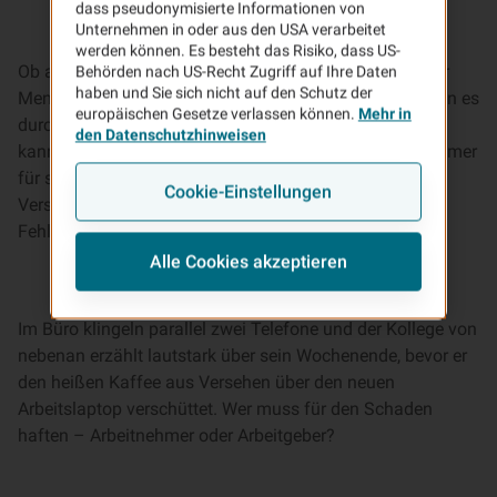
dass pseudonymisierte Informationen von
Unternehmen in oder aus den USA verarbeitet
werden können. Es besteht das Risiko, dass US-
Ob auf der Baustelle, im Büro oder am Fließband: Jeder
Behörden nach US-Recht Zugriff auf Ihre Daten
haben und Sie sich nicht auf den Schutz der
Mensch macht mal Fehler an seinem Arbeitsplatz. Wenn es
europäischen Gesetze verlassen können.
Mehr in
durch das eigene Verhalten zu einem Schaden kommt,
den Datenschutzhinweisen
kann es schnell auch teuer werden. Wann ein Arbeitnehmer
für seine Missgeschicke haften muss und welche
Cookie-Einstellungen
Versicherung Schutz für die finanziellen Folgen eigener
Fehler bietet, erfahren Sie im Beitrag.
Alle Cookies akzeptieren
Im Büro klingeln parallel zwei Telefone und der Kollege von
nebenan erzählt lautstark über sein Wochenende, bevor er
den heißen Kaffee aus Versehen über den neuen
Arbeitslaptop verschüttet. Wer muss für den Schaden
haften – Arbeitnehmer oder Arbeitgeber?