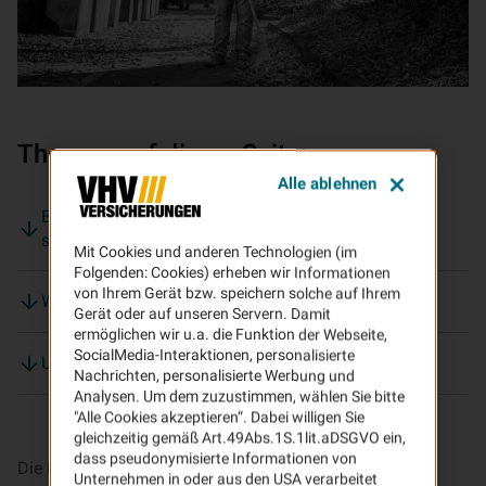
Themen auf dieser Seite:
Alle ablehnen
Eigentümer oder Mieter? Wer muss den Besen
schwingen?
Mit Cookies und anderen Technologien (im
Folgenden: Cookies) erheben wir Informationen
von Ihrem Gerät bzw. speichern solche auf Ihrem
Was Sie beim Fegen beachten müssen:
Gerät oder auf unseren Servern. Damit
ermöglichen wir u.a. die Funktion der Webseite,
SocialMedia-Interaktionen, personalisierte
Und wenn’s doch mal rutschig wird?
Nachrichten, personalisierte Werbung und
Analysen. Um dem zuzustimmen, wählen Sie bitte
"Alle Cookies akzeptieren“. Dabei willigen Sie
gleichzeitig gemäß Art.49Abs.1S.1lit.aDSGVO ein,
dass pseudonymisierte Informationen von
Die Blätter färben sich, die Luft ist frisch und Kinder
Unternehmen in oder aus den USA verarbeitet