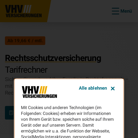
Menü
Ab 19,66 € / mtl.
Rechtsschutzversicherung
Tarifrechner
Sichern Sie sich und Ihre Familie in Rechtsfragen ab –
mit der Privat-, Berufs- und Verkehrs-
Alle ablehnen
Rechtsschutzversicherung der VHV.
Mit Cookies und anderen Technologien (im
Tarif berechnen
Folgenden: Cookies) erheben wir Informationen
von Ihrem Gerät bzw. speichern solche auf Ihrem
Gerät oder auf unseren Servern. Damit
ermöglichen wir u.a. die Funktion der Webseite,
SocialMedia-Interaktionen, personalisierte