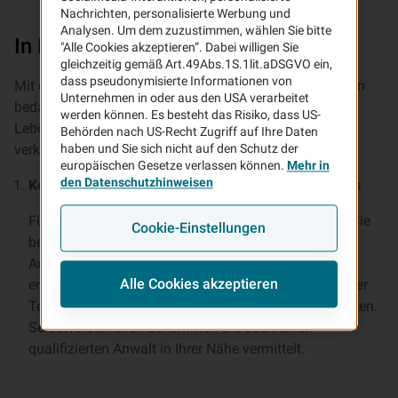
Nachrichten, personalisierte Werbung und
Analysen. Um dem zuzustimmen, wählen Sie bitte
In Rechtsfragen an Ihrer Seite
"Alle Cookies akzeptieren“. Dabei willigen Sie
gleichzeitig gemäß Art.49Abs.1S.1lit.aDSGVO ein,
dass pseudonymisierte Informationen von
Mit der Rechtsschutzversicherung bieten wir Ihnen einen
Unternehmen in oder aus den USA verarbeitet
bedarfsgerechten Rechtsschutz, z. B. im privaten
werden können. Es besteht das Risiko, dass US-
Lebensbereich, im beruflichen und/oder
Behörden nach US-Recht Zugriff auf Ihre Daten
verkehrsrechtlichen Bereich.
haben und Sie sich nicht auf den Schutz der
europäischen Gesetze verlassen können.
Mehr in
den Datenschutzhinweisen
Kompetente Beratung, jeden Tag und ohne Aufpreis
Für eine erste Einschätzung Ihres Problems können Sie
Cookie-Einstellungen
bei JURCALL anrufen – der kompetenten
Anwaltshotline. Hier beraten Sie unabhängige und
Alle Cookies akzeptieren
erfahrene Anwälte direkt, kosten- und gebührenfrei, per
Telefon. So oft Sie wollen und auf allen Rechtsgebieten.
Selbstverständlich bekommen Sie auch einen
qualifizierten Anwalt in Ihrer Nähe vermittelt.