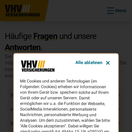
Menü
Häufige
Fragen
und unsere
Antworten
.
Sie haben Fragen zu unseren Versicherungen? Sie
möchten wissen, wie es im Schadenfall weitergeht? Sie
Alle ablehnen
benötigen Infos zu Ihrem Vertrag? Hier finden Sie
Antworten.
Mit Cookies und anderen Technologien (im
Unsere FAQs
Folgenden: Cookies) erheben wir Informationen
von Ihrem Gerät bzw. speichern solche auf Ihrem
Produkte
Gerät oder auf unseren Servern. Damit
ermöglichen wir u.a. die Funktion der Webseite,
Haftpflicht
SocialMedia-Interaktionen, personalisierte
Nachrichten, personalisierte Werbung und
Analysen. Um dem zuzustimmen, wählen Sie bitte
PHV
"Alle Cookies akzeptieren“. Dabei willigen Sie
gleichzeitig gemäß Art.49Abs.1S.1lit.aDSGVO ein,