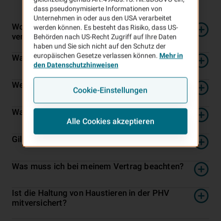
dass pseudonymisierte Informationen von
Unternehmen in oder aus den USA verarbeitet
Wozu brauche ich eine Privat­-Haft­pflicht­
werden können. Es besteht das Risiko, dass US-
versicherung?
Behörden nach US-Recht Zugriff auf Ihre Daten
haben und Sie sich nicht auf den Schutz der
europäischen Gesetze verlassen können.
Mehr in
Was ist mit der PHV versichert?
den Datenschutzhinweisen
Wer ist haft­pflicht­versichert?
Cookie-Einstellungen
Was ist von der PHV ausgeschlossen?
Alle Cookies akzeptieren
Gilt die PHV auch im Ausland?
Was muss ich bei meinem Vertrag beachten?
Ist die Haltung von Haustieren in der PHV
mitversichert?