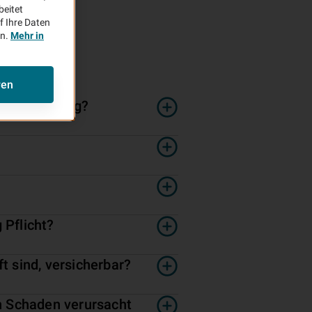
beitet
f Ihre Daten
en.
Mehr in
ren
tversicherung?
 Pflicht?
t sind, versicherbar?
n Schaden verursacht