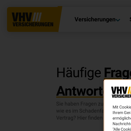
Versicherungen
Häufige
Frag
Antworten
.
Sie haben Fragen zu unseren Ve
Mit Cooki
wie es im Schadenfall weitergeh
Ihrem Ger
Vertrag? Hier finden Sie Antwor
ermögliche
Nachricht
Unsere FAQs
"Alle Cook