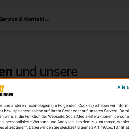
Service & Kontakt
en
und unsere
Alle 
rsicherungen? Sie möchten wissen,
es und anderen Technologien (im Folgenden: Cookies) erheben wir Inform
t? Sie benötigen Infos zu Ihrem
ät bzw. speichern solche auf Ihrem Gerät oder auf unseren Servern. Dami
ten.
n wir u.a. die Funktion der Webseite, SocialMedia-Interaktionen, personal
en, personalisierte Werbung und Analysen. Um dem zuzustimmen, wählen 
ies akzeptieren“. Dabei willigen Sie gleichzeitig gemäß Art.49Abs.1S.1lit.