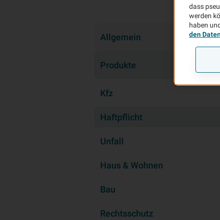
dass pseu
werden kö
haben und
den Date
Allgemein
Produkte
Kfz
Haftpflicht
Unfall
Haus & Wohnen
Bau
Rechtsschutz