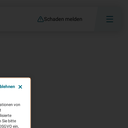
Schaden melden
ablehnen
ationen von
t
isierte
Sie bitte
aDSGVO ein,