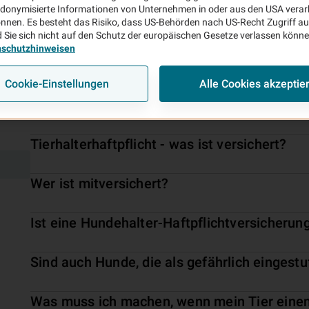
donymisierte Informationen von Unternehmen in oder aus den USA verar
nnen. Es besteht das Risiko, dass US-Behörden nach US-Recht Zugriff au
 Sie sich nicht auf den Schutz der europäischen Gesetze verlassen könn
nschutzhinweisen
PHV
Dienst
Tierhalter
Bauherren
Cookie-Einstellungen
Alle Cookies akzeptie
Wozu brauche ich eine Tierhalter-Haftpflich
Tierhalterhaftpflicht - was ist versichert?
Wer ist mitversichert?
Ist eine Hundehalter-Haftpflichtversicherung
Sind auch Hunde, die als gefährlich eingestuf
Was muss ich machen, wenn mein Tier eine