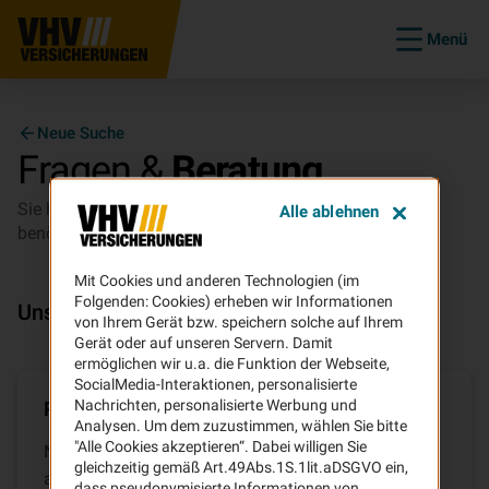
Menü
Neue Suche
Fragen &
Beratung
Sie haben Fragen zu unseren Versicherungen oder
Alle ablehnen
benötigen Beratung?
Mit Cookies und anderen Technologien (im
Folgenden: Cookies) erheben wir Informationen
Unsere Services für Sie
von Ihrem Gerät bzw. speichern solche auf Ihrem
Gerät oder auf unseren Servern. Damit
ermöglichen wir u.a. die Funktion der Webseite,
SocialMedia-Interaktionen, personalisierte
Nachrichten, personalisierte Werbung und
Produktseiten auf vhv.de
Analysen. Um dem zuzustimmen, wählen Sie bitte
"Alle Cookies akzeptieren“. Dabei willigen Sie
Nutzen Sie unsere umfangreichen FAQ-Sammlung
gleichzeitig gemäß Art.49Abs.1S.1lit.aDSGVO ein,
auf vhv.de, um sich über unsere Produkte und
dass pseudonymisierte Informationen von