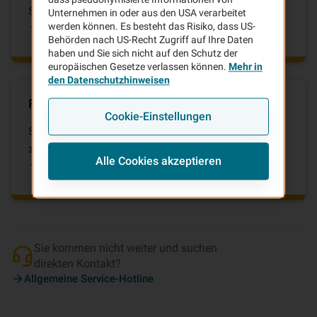
Services zu informieren.
Unternehmen in oder aus den USA verarbeitet
FAQ-Center auf vhv.de
werden können. Es besteht das Risiko, dass US-
Behörden nach US-Recht Zugriff auf Ihre Daten
haben und Sie sich nicht auf den Schutz der
europäischen Gesetze verlassen können.
Mehr in
den Datenschutzhinweisen
Fragen zu bestehenden Verträgen
Cookie-Einstellungen
Sie sind schon Kunde der VHV und benötigen Hilfe
zu Ihren bestehenden Verträgen?
Alle Cookies akzeptieren
Bestandskunden-Services
Sie kommen nicht weiter und suchen
direkten Kontakt?
Allgemeine Service-Hotline