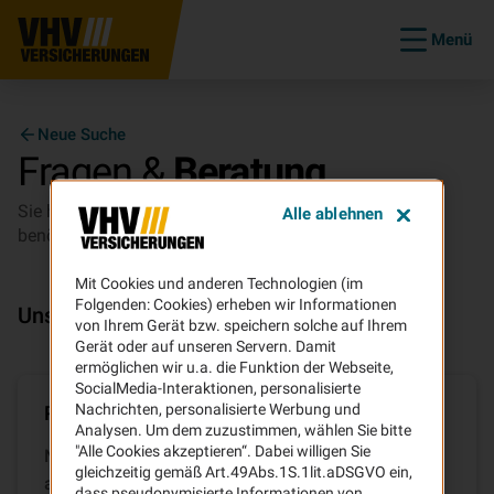
Menü
Neue Suche
Fragen &
Beratung
Sie haben Fragen zu unseren Versicherungen oder
Alle ablehnen
benötigen Beratung?
Mit Cookies und anderen Technologien (im
Folgenden: Cookies) erheben wir Informationen
Unsere Services für Sie
von Ihrem Gerät bzw. speichern solche auf Ihrem
Gerät oder auf unseren Servern. Damit
ermöglichen wir u.a. die Funktion der Webseite,
SocialMedia-Interaktionen, personalisierte
Nachrichten, personalisierte Werbung und
Produktseiten auf vhv.de
Analysen. Um dem zuzustimmen, wählen Sie bitte
"Alle Cookies akzeptieren“. Dabei willigen Sie
Nutzen Sie unsere umfangreichen FAQ-Sammlung
gleichzeitig gemäß Art.49Abs.1S.1lit.aDSGVO ein,
auf vhv.de, um sich über unsere Produkte und
dass pseudonymisierte Informationen von