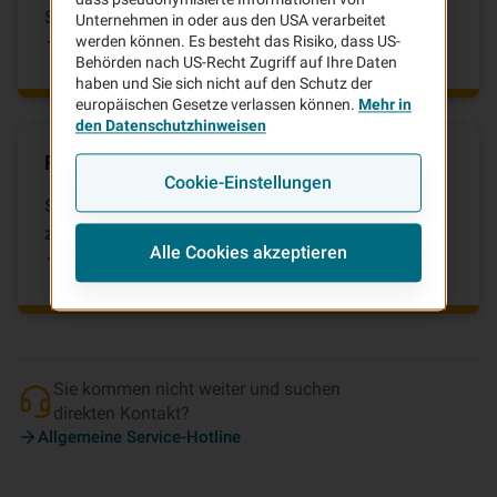
Services zu informieren.
Unternehmen in oder aus den USA verarbeitet
FAQ-Center auf vhv.de
werden können. Es besteht das Risiko, dass US-
Behörden nach US-Recht Zugriff auf Ihre Daten
haben und Sie sich nicht auf den Schutz der
europäischen Gesetze verlassen können.
Mehr in
den Datenschutzhinweisen
Fragen zu bestehenden Verträgen
Cookie-Einstellungen
Sie sind schon Kunde der VHV und benötigen Hilfe
zu Ihren bestehenden Verträgen?
Alle Cookies akzeptieren
Bestandskunden-Services
Sie kommen nicht weiter und suchen
direkten Kontakt?
Allgemeine Service-Hotline