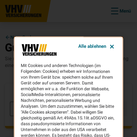
Menü
Neue Suche
Guthaben
auszahlen
Alle ablehnen
Sie möchten uns Ihre Bankverbindung für die Auszahlung
eines Guthabens mitteilen?
Mit Cookies und anderen Technologien (im
Folgenden: Cookies) erheben wir Informationen
von Ihrem Gerät bzw. speichern solche auf Ihrem
Gerät oder auf unseren Servern. Damit
ermöglichen wir u.a. die Funktion der Webseite,
Um welche Versicherung geht es?
SocialMedia-Interaktionen, personalisierte
Nachrichten, personalisierte Werbung und
Analysen. Um dem zuzustimmen, wählen Sie bitte
Bitte wählen
Weiter
"Alle Cookies akzeptieren“. Dabei willigen Sie
gleichzeitig gemäß Art.49Abs.1S.1lit.aDSGVO ein,
dass pseudonymisierte Informationen von
Unternehmen in oder aus den USA verarbeitet
werden können. Es besteht das Risiko, dass US-