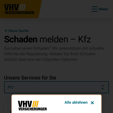
Menü
Neue Suche
Schaden
melden – Kfz
Sie haben einen Schaden? Wir unterstützen mit schneller
Hilfe bei der Regulierung. Melden Sie Ihren Schaden
einfach über eine der folgenden Optionen.
Unsere Services für Sie
Kfz
Alle ablehnen
Online-Formular "Kfz"