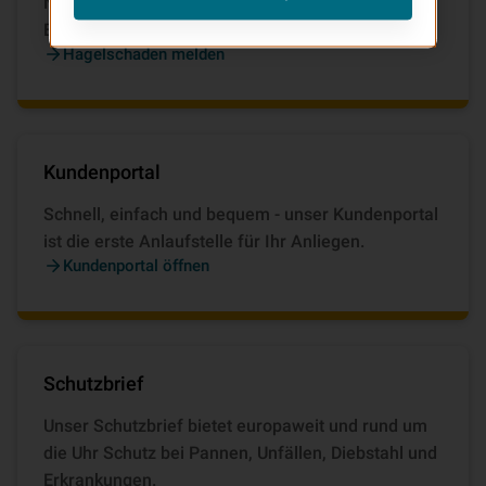
Nutzen Sie unser Online-Formular zur schnellen
Eingabe Ihres Hagelschadens.
Hagelschaden melden
Kundenportal
Schnell, einfach und bequem - unser Kundenportal
ist die erste Anlaufstelle für Ihr Anliegen.
Kundenportal öffnen
Schutzbrief
Unser Schutzbrief bietet europaweit und rund um
die Uhr Schutz bei Pannen, Unfällen, Diebstahl und
Erkrankungen.