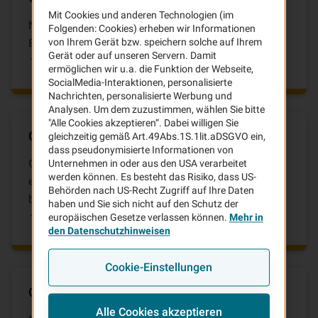
Mit Cookies und anderen Technologien (im
Nutzen Sie unser Online-Formular zur schnellen
Folgenden: Cookies) erheben wir Informationen
Eingabe Ihres Schadens.
von Ihrem Gerät bzw. speichern solche auf Ihrem
Gerät oder auf unseren Servern. Damit
Kfz-Schaden melden
ermöglichen wir u.a. die Funktion der Webseite,
SocialMedia-Interaktionen, personalisierte
Nachrichten, personalisierte Werbung und
Analysen. Um dem zuzustimmen, wählen Sie bitte
"Alle Cookies akzeptieren“. Dabei willigen Sie
Online-Formulare "Glasschaden"
gleichzeitig gemäß Art.49Abs.1S.1lit.aDSGVO ein,
dass pseudonymisierte Informationen von
Glasschaden melden und gleich die Reparatur in
Unternehmen in oder aus den USA verarbeitet
werden können. Es besteht das Risiko, dass US-
einer unserer Partner-Werkstätten oder bequem
Behörden nach US-Recht Zugriff auf Ihre Daten
bei Ihnen zu Hause buchen.
haben und Sie sich nicht auf den Schutz der
Glasschaden melden
europäischen Gesetze verlassen können.
Mehr in
den Datenschutzhinweisen
Cookie-Einstellungen
Online-Formular "Hagelschaden"
Alle Cookies akzeptieren