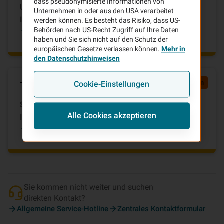
dass pseudonymisierte Informationen von
Unser Kundenportal ist die erste Anlaufstelle für
Unternehmen in oder aus den USA verarbeitet
Ihr Anliegen. Ihre Daten sind bereits vorbelegt.
werden können. Es besteht das Risiko, dass US-
Behörden nach US-Recht Zugriff auf Ihre Daten
VHV-Kundenportal
haben und Sie sich nicht auf den Schutz der
europäischen Gesetze verlassen können.
Mehr in
den Datenschutzhinweisen
Für Bestandskunden
Cookie-Einstellungen
Telefonisch melden
Sie sind Kunde der VHV und haben Fragen zu
Alle Cookies akzeptieren
Ihrem bestehenden Vertrag?
Vertrags-Hotline
Sie kommen nicht weiter und suchen
direkten Kontakt?
Allgemeine Service-Hotline
Zentrales Kontaktformular