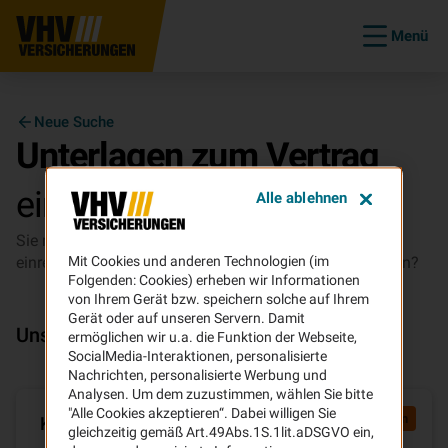
Menü
Neue Suche
Unterlagen zum Vertrag
einreichen
Alle ablehnen
Sie möchten Unterlagen (z.B. eine Führerscheinkopie)
einreichen, die wir für die Vertragsbearbeitung benötigen?
Mit Cookies und anderen Technologien (im
Folgenden: Cookies) erheben wir Informationen
von Ihrem Gerät bzw. speichern solche auf Ihrem
Gerät oder auf unseren Servern. Damit
Unsere Services für Sie
ermöglichen wir u.a. die Funktion der Webseite,
SocialMedia-Interaktionen, personalisierte
Nachrichten, personalisierte Werbung und
Analysen. Um dem zuzustimmen, wählen Sie bitte
"Alle Cookies akzeptieren“. Dabei willigen Sie
Schnellste Option
Kundenportal
gleichzeitig gemäß Art.49Abs.1S.1lit.aDSGVO ein,