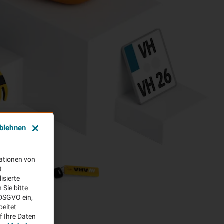
ablehnen
ationen von
t
isierte
Sie bitte
aDSGVO ein,
beitet
f Ihre Daten