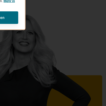
en.
Mehr in
ren