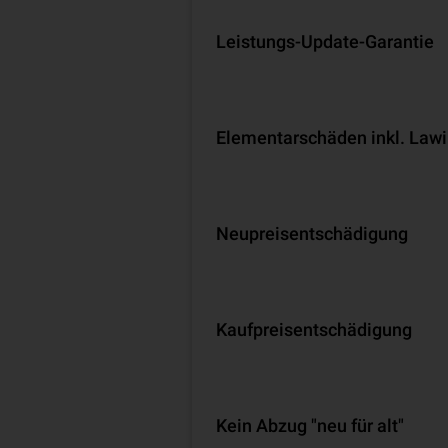
Leistungs-Update-Garantie
Ele­men­tar­schä­den inkl. Law
Neu­preis­ent­schä­di­gung
Kaufpreisentschädigung
Kein Abzug "neu für alt"