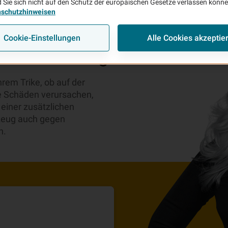
 Sie sich nicht auf den Schutz der europäischen Gesetze verlassen könn
nschutzhinweisen
Cookie-Einstellungen
Alle Cookies akzeptie
-Versicherung
hrem Trike, ob auf der
ke Schäden verursachen,
 einer zusätzlichen
zeug auch gegen
n.