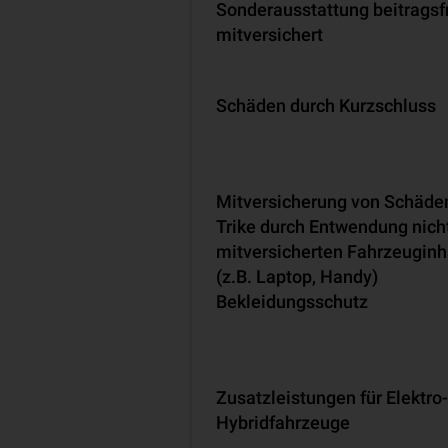
Son­der­aus­stat­tung beitragsf
mitversichert
Schäden durch Kurz­schluss
Mit­ver­si­che­rung von Schäd
Trike durch Entwendung nich
mitversicherten Fahr­zeug­inh
(z.B. Laptop, Handy)
Bekleidungsschutz
Zusatzleistungen für Elektro
Hybridfahrzeuge