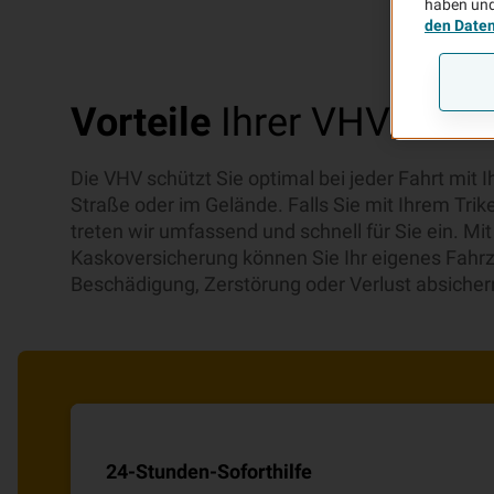
haben und
den Date
Vorteile
Ihrer VHV Trike
Die VHV schützt Sie optimal bei jeder Fahrt mit I
Straße oder im Gelände. Falls Sie mit Ihrem Tri
treten wir umfassend und schnell für Sie ein. Mit
Kaskoversicherung können Sie Ihr eigenes Fahr
Beschädigung, Zerstörung oder Verlust absicher
24-Stunden-Soforthilfe