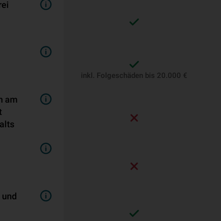
rei
inkl. Folgeschäden bis 20.000 €
en am
t
alts
- und