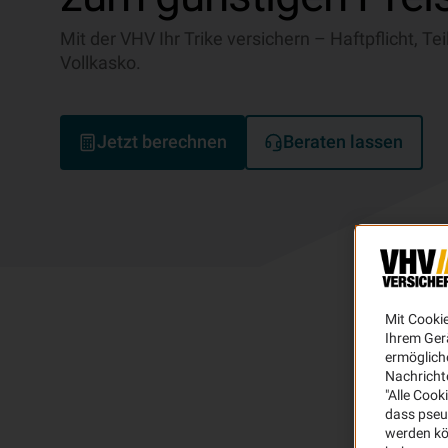
Mit der VHV Ihr Trike versichern – Haftpflicht, Te
Vollkasko.
Jetzt berechnen
Beraten lassen
Mit Cooki
Ihrem Ger
ermögliche
Nachricht
"Alle Cook
dass pseu
werden kö