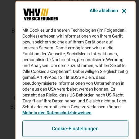
Schnelligkeit
Alle ablehnen
In wenigen Minuten beantragen Sie Ihre
Kautionsversicherung einfach online. Bei
Bürgschaftslinien bis 25.000 Euro verzichten wir
Mit Cookies und anderen Technologien (im Folgenden:
Cookies) erheben wir Informationen von Ihrem Gerät
zudem auf die Einreichung von Bilanzen.
bzw. speichern solche auf Ihrem Gerät oder auf
unseren Servern. Damit ermöglichen wir u.a. die
Funktion der Webseite, SocialMedia-Interaktionen,
personalisierte Nachrichten, personalisierte Werbung
und Analysen. Um dem zuzustimmen, wählen Sie bitte
"Alle Cookies akzeptieren“. Dabei willigen Sie gleichzeitig
gemäß Art.49Abs.1S.1lit.aDSGVO ein, dass
Kostengünstig und leistungsstark
pseudonymisierte Informationen von Unternehmen in
VHV Kaution-Start eignet sich besonders für
oder aus den USA verarbeitet werden können. Es
besteht das Risiko, dass US-Behörden nach US-Recht
Bauunternehmen und Handwerker mit eigener
Zugriff auf Ihre Daten haben und Sie sich nicht auf den
Bauleistung sowie Existenzgründer mit geringem
Schutz der europäischen Gesetze verlassen können.
Mehr in den Datenschutzhinweisen
Bürgschaftsbedarf.
Cookie-Einstellungen