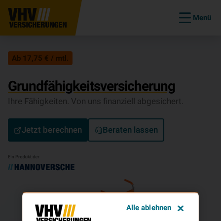
Menü
Ab 17,75 € / mtl.
Grundfähigkeitsversicherung
Ihre Fähigkeiten. Von uns finanziell abgesichert.
Jetzt berechnen
Beraten lassen
Alle ablehnen