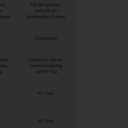
nal,
Mit SB optional,
is
ohne SB bis
 Jahre
Eintrittsalter 5 Jahre
Unbegrenzt
tzten
Kosten für letzten
stag
Vorbereitungstag
g
und OP-Tag
60 Tage
60 Tage