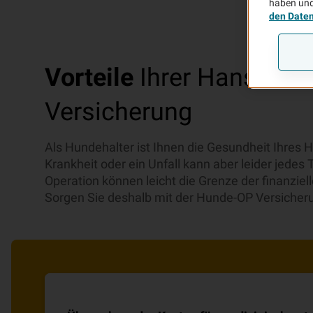
haben und
den Date
Vorteile
Ihrer HanseMe
Versicherung
Als Hundehalter ist Ihnen die Gesundheit Ihres H
Krankheit oder ein Unfall kann aber leider jedes T
Operation können leicht die Grenze der finanziel
Sorgen Sie deshalb mit der Hunde-OP Versicheru