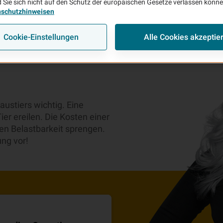
 Sie sich nicht auf den Schutz der europäischen Gesetze verlassen könn
nschutzhinweisen
Cookie-Einstellungen
Alle Cookies akzeptie
rkur Hunde-OP
austiers wichtig. Eine
ier ereilen. Die Kosten einer
len Belastbarkeit sprengen.
ng vor!