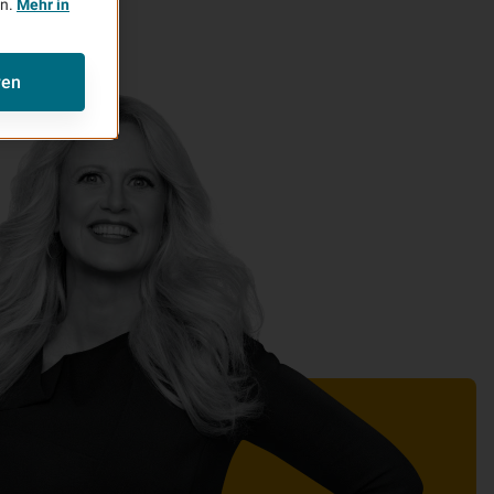
en.
Mehr in
ren