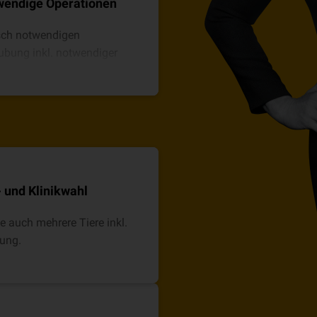
wendige Operationen
sch notwendigen
äubung inkl. notwendiger
- und Klinikwahl
ne auch mehrere Tiere inkl.
nung.