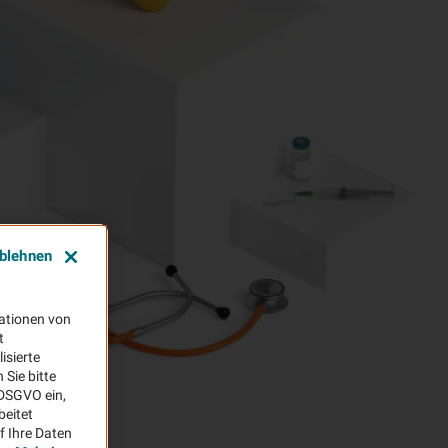
ablehnen
ationen von
t
isierte
Sie bitte
aDSGVO ein,
beitet
f Ihre Daten