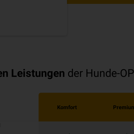
en Leistungen
der Hunde-OP
Komfort
Premiu
ung
l