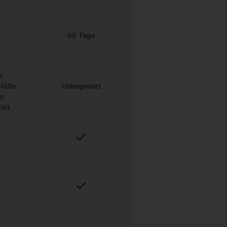
60 Tage
e
fälle
Unbegrenzt
er
eit.