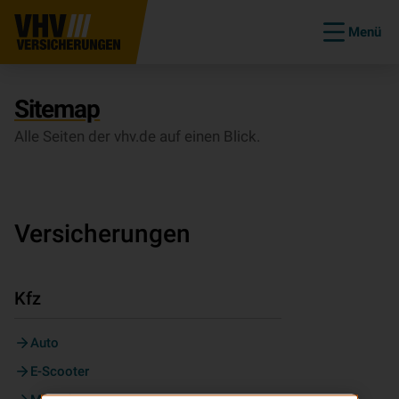
Menü
Sitemap
Alle Seiten der vhv.de auf einen Blick.
Versicherungen
Kfz
Auto
E-Scooter