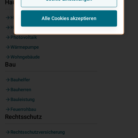
Haus & Wohnen
Haus & Grundbesitz
Alle Cookies akzeptieren
Hausrat
Photovoltaik
Wärmepumpe
Wohngebäude
Bau
Bauhelfer
Bauherren
Bauleistung
Feuerrohbau
Rechtsschutz
Rechtsschutzversicherung