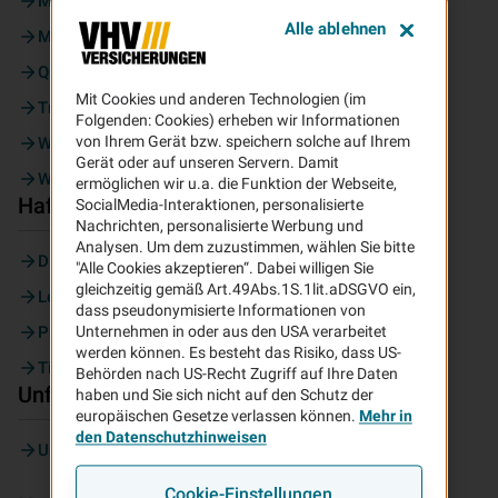
Moped
Alle ablehnen
Motorrad
Quad
Mit Cookies und anderen Technologien (im
Trike
Folgenden: Cookies) erheben wir Informationen
von Ihrem Gerät bzw. speichern solche auf Ihrem
Wohnmobil
Gerät oder auf unseren Servern. Damit
Wohnwagen
ermöglichen wir u.a. die Funktion der Webseite,
Haftpflicht
SocialMedia-Interaktionen, personalisierte
Nachrichten, personalisierte Werbung und
Analysen. Um dem zuzustimmen, wählen Sie bitte
Diensthaftpflicht
"Alle Cookies akzeptieren“. Dabei willigen Sie
gleichzeitig gemäß Art.49Abs.1S.1lit.aDSGVO ein,
Lehrer
dass pseudonymisierte Informationen von
Privathaftpflicht
Unternehmen in oder aus den USA verarbeitet
werden können. Es besteht das Risiko, dass US-
Tierhalter
Behörden nach US-Recht Zugriff auf Ihre Daten
Unfall
haben und Sie sich nicht auf den Schutz der
europäischen Gesetze verlassen können.
Mehr in
den Datenschutzhinweisen
Unfallversicherung
Cookie-Einstellungen