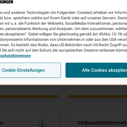
es und anderen Technologien (im Folgenden: Cookies) erheben wir Inform
ät bzw. speichern solche auf Ihrem Gerät oder auf unseren Servern. Dami
to
Verbraucherinformati
n wir u.a. die Funktion der Webseite, SocialMedia-Interaktionen, personal
en, personalisierte Werbung und Analysen. Um dem zuzustimmen, wählen 
Stand 07/2025 - KN0725
ies akzeptieren“. Dabei willigen Sie gleichzeitig gemäß Art.49Abs.1S.1lit.
donymisierte Informationen von Unternehmen in oder aus den USA verar
nnen. Es besteht das Risiko, dass US-Behörden nach US-Recht Zugriff au
 Sie sich nicht auf den Schutz der europäischen Gesetze verlassen könn
nschutzhinweisen
Cookie-Einstellungen
Alle Cookies akzeptie
to
Verbraucherinformati
Stand 10/2023 - KN1023
to
Verbraucherinformati