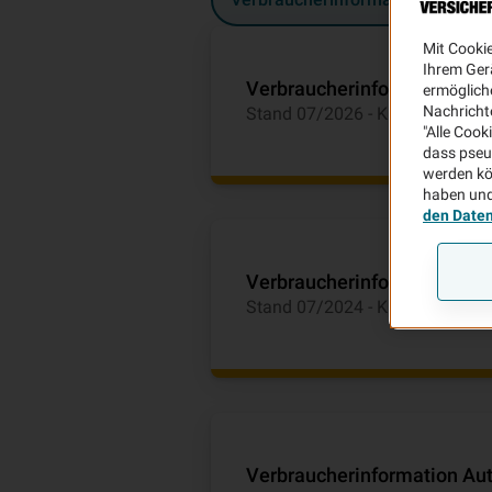
Mit Cooki
Ihrem Ger
Verbraucherinformation Au
ermögliche
Nachricht
Stand 07/2026 - KN0726 PC
"Alle Cook
dass pseu
werden kö
haben und
den Date
Verbraucherinformation Au
Stand 07/2024 - KN0724 PC
Verbraucherinformation Au