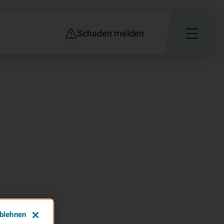
Schaden melden
ablehnen
info (14)