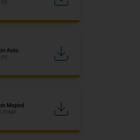
 PC
on Auto
 PC
ion Moped
26 PCMP