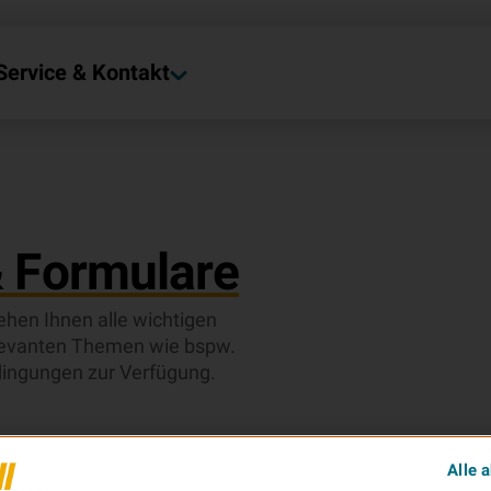
Service & Kontakt
 Formulare
hen Ihnen alle wichtigen
levanten Themen wie bspw.
ingungen zur Verfügung.
Alle 
Kfz (8)
Schaden (7)
Nachhaltigkeit (3)
Produkt