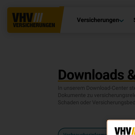
Formulare & Downloads | VHV Versicherungen
Versicherungen
Downloads &
In unserem Download-Center ste
Dokumente zu versicherungsre
Schaden oder Versicherungsbed
Verbraucherinformationen (15)