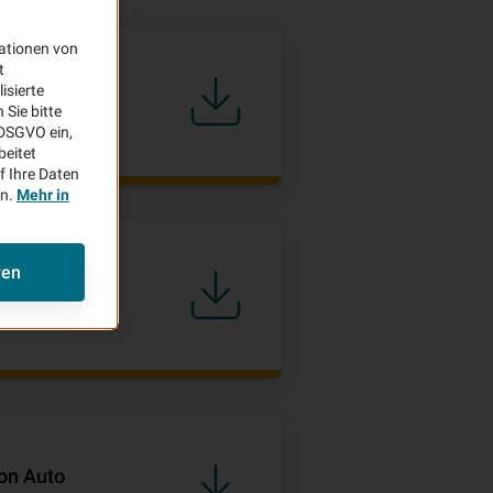
ationen von
t
on Auto
isierte
Sie bitte
 PC
aDSGVO ein,
beitet
f Ihre Daten
en.
Mehr in
ren
on Auto
 PC
on Auto