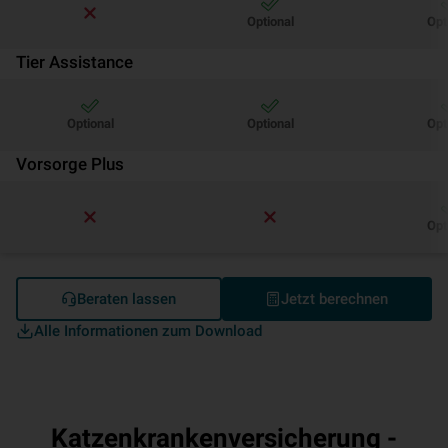
Optional
Opt
Tier Assistance
Optional
Optional
Opt
Vorsorge Plus
Opt
Beraten lassen
Jetzt berechnen
Alle Informationen zum Download
Katzenkrankenversicherung -