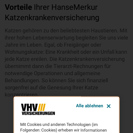
Vorteile
Ihrer HanseMerkur
Katzenkrankenversicherung
Katzen gehören zu den beliebtesten Haustieren. Mit
ihrer hohen Lebenserwartung begleiten Sie uns viele
Jahre im Leben. Egal, ob Freigänger oder
Wohnungskatze: Eine Krankheit oder ein Unfall kann
jede Katze ereilen. Die Katzenkrankenversicherung
übernimmt dann die Tierarzt-Rechnungen für
notwendige Operationen und allgemeine
Behandlungen. So können Sie sich finanziell
sorgenfrei auf die Genesung Ihrer Katze
konzentrieren.
Alle ablehnen
Mit Cookies und anderen Technologien (im
Folgenden: Cookies) erheben wir Informationen