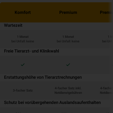
Komfort
Premium
Premi
Wartezeit
1 Monat
1 Monat
1 M
bei Unfall: keine
bei Unfall: keine
bei Unfa
Freie Tierarzt- und Klinikwahl
Erstattungshöhe von Tierarztrechnungen
4-facher Satz inkl.
4-facher 
3-facher Satz
Notdienstgebühren
Notdiens
Schutz bei vorübergehenden Auslandsaufenthalten