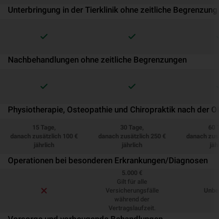
Unterbringung in der Tierklinik ohne zeitliche Begrenzung
Nachbehandlungen ohne zeitliche Begrenzungen
Physiotherapie, Osteopathie und Chiropraktik nach der O
15 Tage,
30 Tage,
60 
danach zusätzlich 100 €
danach zusätzlich 250 €
danach zusä
jährlich
jährlich
jäh
Operationen bei besonderen Erkrankungen/Diagnosen
5.000 €
Gilt für alle
Versicherungsfälle
Unbe
während der
Vertragslaufzeit.