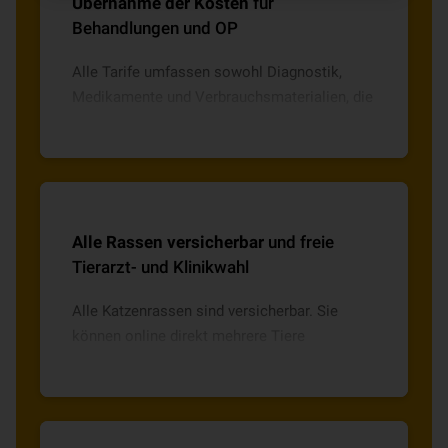
Übernahme der Kosten
für
Behandlungen und OP
Alle Tarife umfassen sowohl Diagnostik,
Medikamente und Verbrauchsmaterialien, die
Kostenübernahme bei notwendigen
Operationen inkl. Vor- und Nachbehandlung
ohne zeitliche Begrenzung sowie die
Unterbringung in der Tierklinik.
Alle Rassen versicherbar
und freie
Tierarzt- und Klinikwahl
Alle Katzenrassen sind versicherbar. Sie
können online direkt mehrere Tiere
versichern und erhalten eine freie Tierarzt-
und Klinikwahl mit direkter Abrechnung.