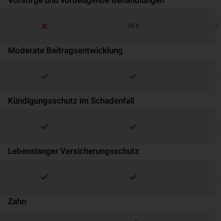
Vorsorge und vorbeugende Behandlungen
75 €
10
Moderate Beitragsentwicklung
Kündigungsschutz im Schadenfall
Lebenslanger Versicherungsschutz
Zahn