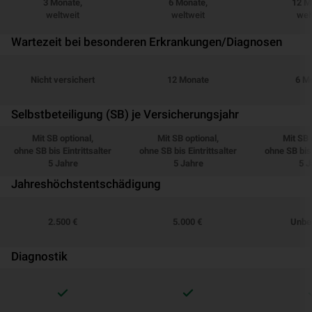
3 Monate,
6 Monate,
12 M
weltweit
weltweit
wel
Wartezeit bei besonderen Erkrankungen/Diagnosen
Nicht versichert
12 Monate
6 M
Selbstbeteiligung (SB) je Versicherungsjahr
Mit SB optional,
Mit SB optional,
Mit SB 
ohne SB bis Eintrittsalter
ohne SB bis Eintrittsalter
ohne SB bis 
5 Jahre
5 Jahre
5 J
Jahreshöchstentschädigung
2.500 €
5.000 €
Unbe
Diagnostik