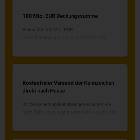
100 Mio. EUR
Deckungssumme
Beinhaltet 100 Mio. EUR
Versicherungssumme je Schadenfall für
Personen-, Sach- und Vermögensschäden.
Bei Personenschäden bis zu 15 Mio. EUR je
geschädigte Person und bei Umweltschäden
5 Mio. EUR je Versicherungsfall (max. 10
Mio. EUR/Jahr).
Kostenfreier Versand
der Kennzeichen
direkt nach Hause
Ihr Versicherungskennzeichen erhalten Sie
nach Zahlungseingang oder nach Abgabe des
SEPA-Lastschriftmandates ohne weitere
Kosten direkt nach Hause geschickt.