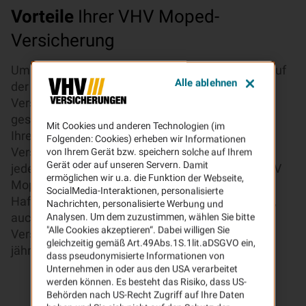
Vorteile
Ihrer VHV Moped-
Versicherung
Um Ihr Kleinkraftrad wie Moped, Roller und Co., auf
Alle ablehnen
der Straße fahren zu dürfen, benötigen Sie eine
Versicherung, denn diese ist in Deutschland
gesetzlich vorgeschrieben. Das heißt, Sie dürfen
Mit Cookies und anderen Technologien (im
Ihren Roller nur mit einem aktuell gültigen
Folgenden: Cookies) erheben wir Informationen
Versicherungskennzeichen fahren. Dieses muss
von Ihrem Gerät bzw. speichern solche auf Ihrem
Gerät oder auf unseren Servern. Damit
jedes Jahr zum 1. März erneuert werden. Die VHV
ermöglichen wir u.a. die Funktion der Webseite,
Moped-Versicherung bietet Schutz bei
SocialMedia-Interaktionen, personalisierte
Haftpflichtschäden und, je nach gewähltem Tarif,
Nachrichten, personalisierte Werbung und
auch bei Schäden am eigenen Fahrzeug. Den
Analysen. Um dem zuzustimmen, wählen Sie bitte
"Alle Cookies akzeptieren“. Dabei willigen Sie
Versicherungsschutz können Sie anschließend
gleichzeitig gemäß Art.49Abs.1S.1lit.aDSGVO ein,
jährlich unkompliziert verlängern.
dass pseudonymisierte Informationen von
Unternehmen in oder aus den USA verarbeitet
werden können. Es besteht das Risiko, dass US-
Behörden nach US-Recht Zugriff auf Ihre Daten