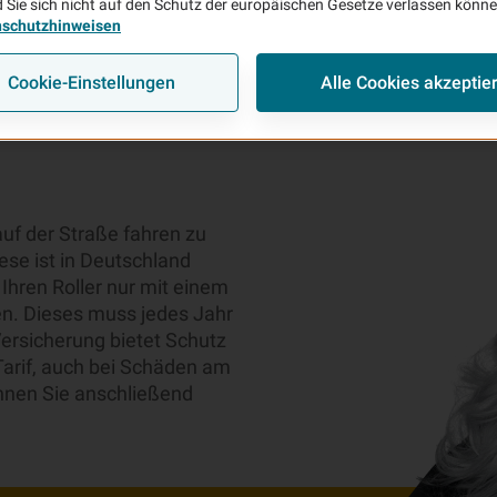
 Sie sich nicht auf den Schutz der europäischen Gesetze verlassen könn
nschutzhinweisen
Cookie-Einstellungen
Alle Cookies akzeptie
ed-
auf der Straße fahren zu
ese ist in Deutschland
 Ihren Roller nur mit einem
en. Dieses muss jedes Jahr
rsicherung bietet Schutz
Tarif, auch bei Schäden am
nnen Sie anschließend