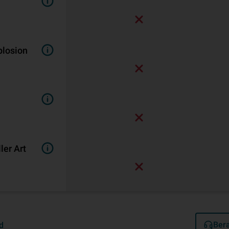
plosion
er Art
Bera
d