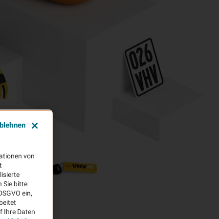
ablehnen
ationen von
t
isierte
Sie bitte
aDSGVO ein,
beitet
f Ihre Daten