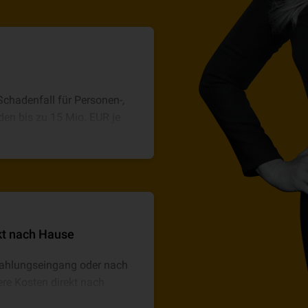
chadenfall für Personen-,
n bis zu 15 Mio. EUR je
 EUR je Versicherungsfall
kt nach Hause
Zahlungseingang oder nach
re Kosten direkt nach