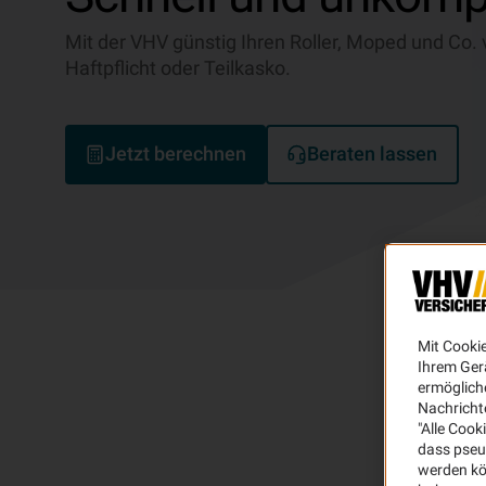
Mit der VHV günstig Ihren Roller, Moped und Co. 
Haftpflicht oder Teilkasko.
Jetzt berechnen
Beraten lassen
Mit Cooki
Ihrem Ger
ermögliche
Nachricht
"Alle Cook
dass pseu
werden kö