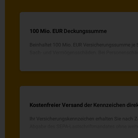
100 Mio. EUR
Deckungssumme
Beinhaltet 100 Mio. EUR Versicherungssumme je S
Sach- und Vermögensschäden. Bei Personenschäde
geschädigte Person und bei Umweltschäden 5 Mio.
(max. 10 Mio. EUR/Jahr).
Kostenfreier Versand
der Kennzeichen dire
Ihr Versicherungskennzeichen erhalten Sie nach 
Abgabe des SEPA-Lastschriftmandates ohne weite
Hause geschickt.