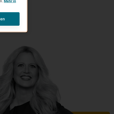
en.
Mehr in
ren