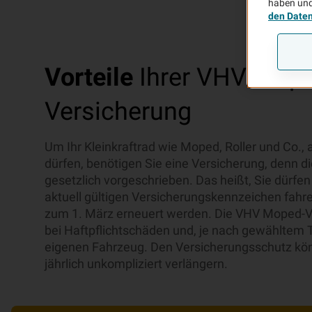
haben und
den Date
Vorteile
Ihrer VHV Mop
Versicherung
Um Ihr Kleinkraftrad wie Moped, Roller und Co., 
dürfen, benötigen Sie eine Versicherung, denn di
gesetzlich vorgeschrieben. Das heißt, Sie dürfen
aktuell gültigen Versicherungskennzeichen fahr
zum 1. März erneuert werden. Die VHV Moped-Ve
bei Haftpflichtschäden und, je nach gewähltem 
eigenen Fahrzeug. Den Versicherungsschutz kö
jährlich unkompliziert verlängern.