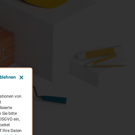
ablehnen
ationen von
t
isierte
Sie bitte
aDSGVO ein,
beitet
f Ihre Daten