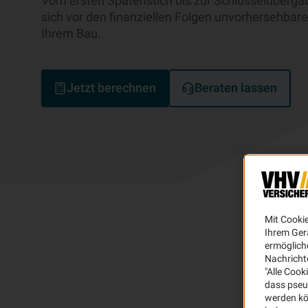
Vom ersten Spatenstich bis zur Schlüsselüberga
sich vor den finanziellen Folgen unvorhersehbar
Ihrem Bau.
Jetzt berechnen
Beraten lassen
Mit Cooki
Ihrem Ger
ermögliche
Nachricht
"Alle Cook
dass pseu
werden kö