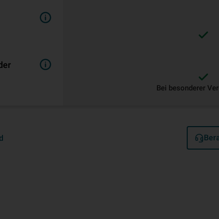
der
Bei besonderer Ve
Bera
d