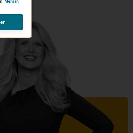
en.
Mehr in
ren