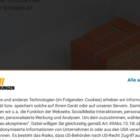
be: Schützen Sie
er Schäden an
Alle 
es und anderen Technologien (im Folgenden: Cookies) erheben wir Inform
ät bzw. speichern solche auf Ihrem Gerät oder auf unseren Servern. Dami
n wir u.a. die Funktion der Webseite, SocialMedia-Interaktionen, personal
en, personalisierte Werbung und Analysen. Um dem zuzustimmen, wählen 
ies akzeptieren“. Dabei willigen Sie gleichzeitig gemäß Art.49Abs.1S.1lit.
donymisierte Informationen von Unternehmen in oder aus den USA verar
nnen. Es besteht das Risiko, dass US-Behörden nach US-Recht Zugriff au