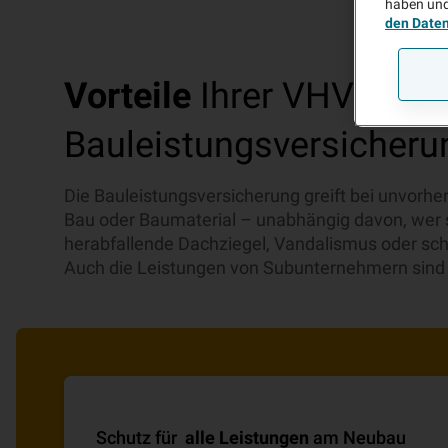
haben und
den Date
Vorteile
Ihrer VHV
Bauleistungsversicheru
Die Bauleistungsversicherung greift bei unvor
Bau oder Baumaterial – unabhängig davon, wer s
herabfallende Dachziegel, Vandalismus oder sch
Auch die Leistungen von Subunternehmern sind 
Schutz für
alle Leistungen
am Neubau