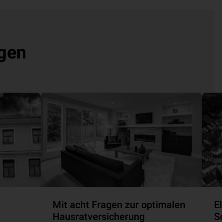
gen
Mit acht Fragen zur optimalen
El
Hausrat­ver­si­che­rung
S