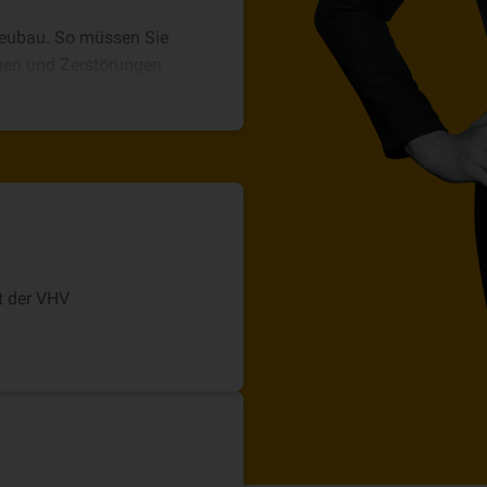
 Neubau. So müssen Sie
gen und Zerstörungen
t der VHV