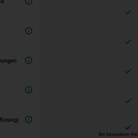
it
örungen
flutung)
Bei besonderer Ve