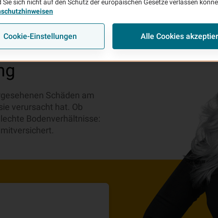
 Sie sich nicht auf den Schutz der europäischen Gesetze verlassen könn
nschutzhinweisen
Cookie-Einstellungen
Alle Cookies akzeptie
ng
hergesehenen Schäden am
ie verursacht hat. Ob
lechte Bodenverhältnisse:
mitversichert.