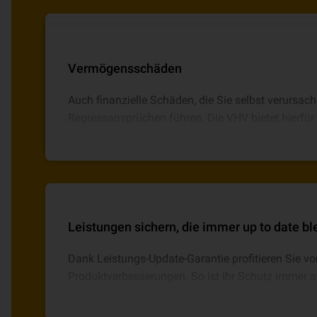
Sachschäden
Personenschäden
Vermögensschäden
Wenn während Ihrer Arbeit materielle Gegenständ
Kommt es zu Verletzungen von Personen, können
Auch finanzielle Schäden, die Sie selbst verursac
können hohe Kosten auf Sie zukommen. Mit der VH
schnell sehr hohe Summen erreichen.
Regressansprüchen führen. Die VHV bietet hierfür d
Absicherung.
Leistungen sichern, die immer up to date b
Dank Leistungs-Update-Garantie profitieren Sie vo
Produktverbesserungen. So ist Ihr Schutz immer ak
Leistungen zu vergleichen.