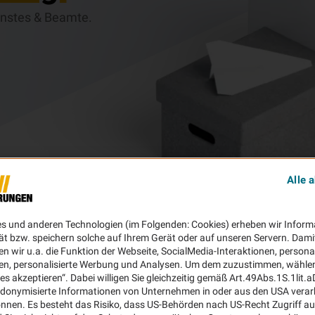
ienstes & Beamte.
Alle 
es und anderen Technologien (im Folgenden: Cookies) erheben wir Inform
ät bzw. speichern solche auf Ihrem Gerät oder auf unseren Servern. Dami
n wir u.a. die Funktion der Webseite, SocialMedia-Interaktionen, personal
en, personalisierte Werbung und Analysen. Um dem zuzustimmen, wählen 
ies akzeptieren“. Dabei willigen Sie gleichzeitig gemäß Art.49Abs.1S.1lit.
donymisierte Informationen von Unternehmen in oder aus den USA verar
nnen. Es besteht das Risiko, dass US-Behörden nach US-Recht Zugriff au