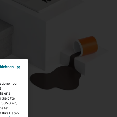
ablehnen
ationen von
t
isierte
Sie bitte
aDSGVO ein,
beitet
f Ihre Daten