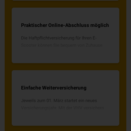
Praktischer Online-Abschluss möglich
Die Haftpflichtversicherung für Ihren E-
Scooter können Sie bequem von Zuhause
aus über unseren VHV Tarifrechner
beantragen.
Einfache Weiterversicherung
Jeweils zum 01. März startet ein neues
Versicherungsjahr. Mit der VHV versichern
Sie Ihren E-Scooter unkompliziert weiter und
erhalten im Anschluss Ihr neues
Versicherungskennzeichen.