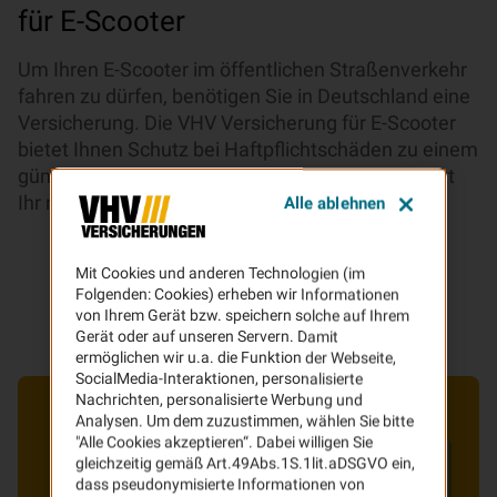
für E-Scooter
Um Ihren E-Scooter im öffentlichen Straßenverkehr
fahren zu dürfen, benötigen Sie in Deutschland eine
Versicherung. Die VHV Versicherung für E-Scooter
bietet Ihnen Schutz bei Haftpflichtschäden zu einem
günstigen jährlichen Beitrag. Sichern Sie sich jetzt
Ihr neues Versicherungskennzeichen.
Alle ablehnen
Mit Cookies und anderen Technologien (im
Folgenden: Cookies) erheben wir Informationen
von Ihrem Gerät bzw. speichern solche auf Ihrem
Gerät oder auf unseren Servern. Damit
ermöglichen wir u.a. die Funktion der Webseite,
SocialMedia-Interaktionen, personalisierte
Nachrichten, personalisierte Werbung und
Analysen. Um dem zuzustimmen, wählen Sie bitte
"Alle Cookies akzeptieren“. Dabei willigen Sie
gleichzeitig gemäß Art.49Abs.1S.1lit.aDSGVO ein,
dass pseudonymisierte Informationen von