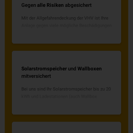
Gegen
alle Risiken
abgesichert
Mit der Allgefahrendeckung der VHV ist Ihre
Anlage gegen viele mögliche Beschädigungen
abgesichert – ganz gleich, ob Sturm, Hagel,
Diebstahl oder Vandalismus.
Solarstromspeicher
und
Wallboxen
mitversichert
Bei uns sind Ihr Solarstromspeicher bis zu 20
kWh und Ladestationen (auch Wallbox
genannt) für Ihr E-Fahrzeug ohne Aufpreis
mitversichert.