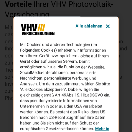
Vorteile
Ihrer VHV Photovoltaik-
Versicherung
Alle ablehnen
Mit Ihrer Photovoltaikanlage tragen Sie dazu bei,
dass weniger CO2 produziert und die Umwelt
geschont wird. Doch die Gefahr eines Schadens an
Mit Cookies und anderen Technologien (im
Ihrer Photovoltaikanlage ist groß. Nicht nur aufgrund
Folgenden: Cookies) erheben wir Informationen
der immer heftiger werdenden Unwetter, sondern
von Ihrem Gerät bzw. speichern solche auf Ihrem
Gerät oder auf unseren Servern. Damit
zum Beispiel auch durch Überspannung oder
ermöglichen wir u.a. die Funktion der Webseite,
Tierbisse. Mit der VHV Photovoltaik-Versicherung
SocialMedia-Interaktionen, personalisierte
sorgen Sie dafür, dass sich Ihr umweltfreundliches
Nachrichten, personalisierte Werbung und
Investment auszahlt. Lehnen Sie sich entspannt
Analysen. Um dem zuzustimmen, wählen Sie bitte
"Alle Cookies akzeptieren“. Dabei willigen Sie
zurück, wenn der nächste Hagel-Sturm über Ihre
gleichzeitig gemäß Art.49Abs.1S.1lit.aDSGVO ein,
Photovoltaikanlage zieht.
dass pseudonymisierte Informationen von
Unternehmen in oder aus den USA verarbeitet
werden können. Es besteht das Risiko, dass US-
Behörden nach US-Recht Zugriff auf Ihre Daten
haben und Sie sich nicht auf den Schutz der
europäischen Gesetze verlassen können.
Mehr in