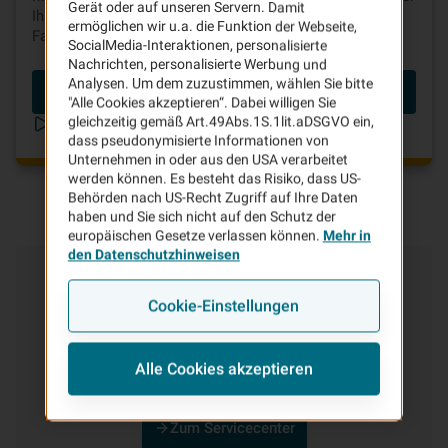
Gerät oder auf unseren Servern. Damit
Ihrer Kfz-Versicherung ganz einfach bares Geld beim
ermöglichen wir u.a. die Funktion der Webseite,
Fahren sparen.
SocialMedia-Interaktionen, personalisierte
Nachrichten, personalisierte Werbung und
Analysen. Um dem zuzustimmen, wählen Sie bitte
Beitrag berechnen
"Alle Cookies akzeptieren“. Dabei willigen Sie
gleichzeitig gemäß Art.49Abs.1S.1lit.aDSGVO ein,
Telematik in unter 2 Minuten erklärt
dass pseudonymisierte Informationen von
Unternehmen in oder aus den USA verarbeitet
werden können. Es besteht das Risiko, dass US-
Behörden nach US-Recht Zugriff auf Ihre Daten
haben und Sie sich nicht auf den Schutz der
europäischen Gesetze verlassen können.
Mehr in
den Datenschutzhinweisen
Kundenservice
& Kontakt
Cookie-Einstellungen
In unserem Service-Center finden Sie alles rund um
Ihren Vertrag, die Regulierung von Schäden und viele
Alle Cookies akzeptieren
weitere Service-Leistungen der VHV.
Zum Servicecenter