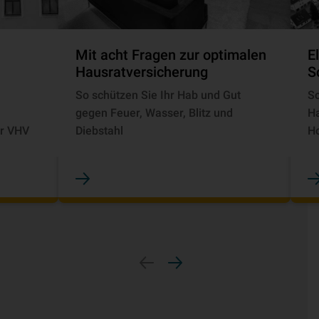
Mit acht Fragen zur optimalen
El
Hausrat­ver­si­che­rung
S
So schützen Sie Ihr Hab und Gut
Sc
gegen Feuer, Wasser, Blitz und
Ha
r VHV
Diebstahl
H