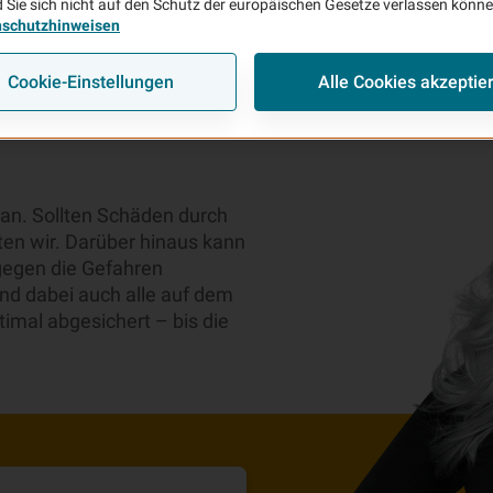
 Sie sich nicht auf den Schutz der europäischen Gesetze verlassen könn
nschutzhinweisen
Cookie-Einstellungen
Alle Cookies akzeptie
rrohbau-
 an. Sollten Schäden durch
sten wir. Darüber hinaus kann
gegen die Gefahren
nd dabei auch alle auf dem
imal abgesichert – bis die