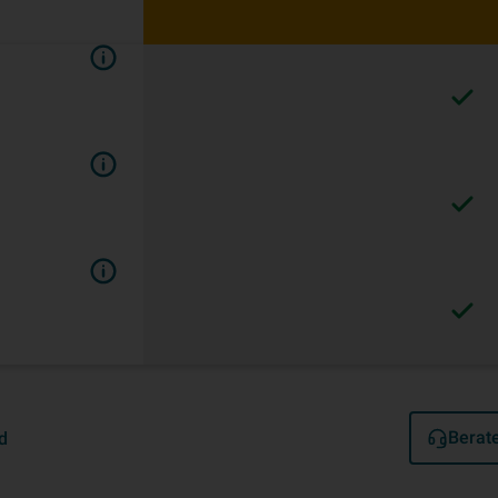
Berat
d