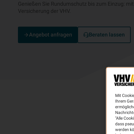
Genießen Sie Rundumschutz bis zum Einzug: mit
Versicherung der VHV.
Angebot anfragen
Beraten lassen
Mit Cooki
Ihrem Ger
ermögliche
Nachricht
"Alle Cook
dass pseu
werden kö