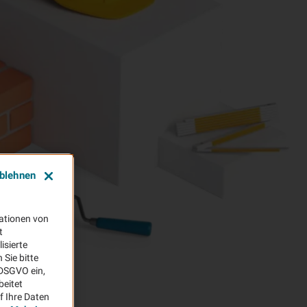
ablehnen
ationen von
t
isierte
Sie bitte
aDSGVO ein,
beitet
f Ihre Daten