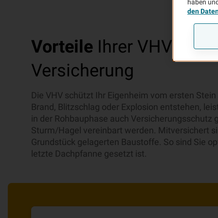
haben und
den Date
Vorteile
Ihrer VHV Feue
Versicherung
Die VHV schützt Ihr Eigenheim vom ersten Stein
Brand, Blitzschlag oder Explosion entstehen, lei
in der Rohbauphase auch Versicherungsschutz 
Sturm/Hagel vereinbart werden. Mitversichert si
Grundstück gelagerten Baustoffe. So sind Sie opt
letzte Dachpfanne gesetzt ist.