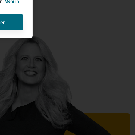
en.
Mehr in
ren