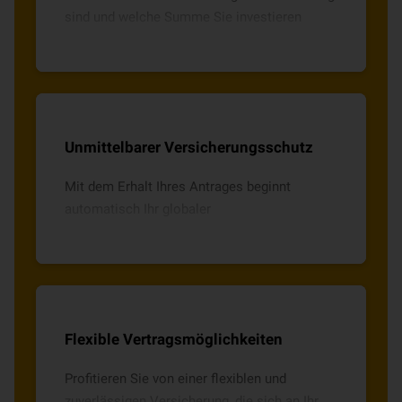
sind und welche Summe Sie investieren
möchten, Sie haben die Wahl zwischen drei
Versicherungsoptionen.
Unmittelbarer Versicherungsschutz
Mit dem Erhalt Ihres Antrages beginnt
automatisch Ihr globaler
Versicherungsschutz. Im Falle eines
Unfalltodes erhalten Ihre Angehörigen bis zu
300.000 Euro.
Flexible Vertragsmöglichkeiten
Profitieren Sie von einer flexiblen und
zuverlässigen Versicherung, die sich an Ihr