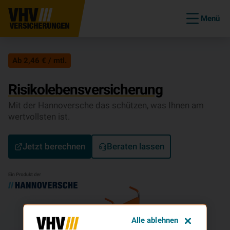
Menü
Ab 2,46 € / mtl.
Risikolebensversicherung
Mit der Hannoversche das schützen, was Ihnen am
wertvollsten ist.
Jetzt berechnen
Beraten lassen
Alle ablehnen