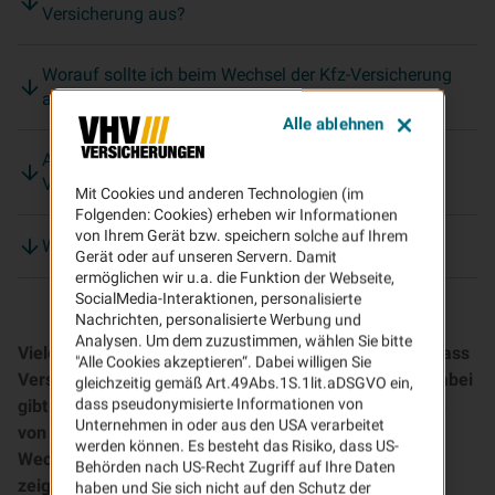
Versicherung aus?
Worauf sollte ich beim Wechsel der Kfz-Versicherung
achten?
Alle ablehnen
Auf welche Leistungen soll ich bei einer guten Kfz-
Versicherung achten?
Mit Cookies und anderen Technologien (im
Folgenden: Cookies) erheben wir Informationen
von Ihrem Gerät bzw. speichern solche auf Ihrem
Was passiert nach dem Wechsel?
Gerät oder auf unseren Servern. Damit
ermöglichen wir u.a. die Funktion der Webseite,
SocialMedia-Interaktionen, personalisierte
Nachrichten, personalisierte Werbung und
Analysen. Um dem zuzustimmen, wählen Sie bitte
Viele Versicherungsverträge laufen jahrelang, ohne dass
"Alle Cookies akzeptieren“. Dabei willigen Sie
Versicherungsnehmer sie noch einmal überprüfen. Dabei
gleichzeitig gemäß Art.49Abs.1S.1lit.aDSGVO ein,
dass pseudonymisierte Informationen von
gibt es oft längst bessere Konditionen und Sie würden
Unternehmen in oder aus den USA verarbeitet
von einem Kfz-Versicherungswechsel profitieren. Der
werden können. Es besteht das Risiko, dass US-
Wechsel Ihrer Autoversicherung ist ganz einfach. Wir
Behörden nach US-Recht Zugriff auf Ihre Daten
zeigen Ihnen, worauf es ankommt und wie Sie Ihren
haben und Sie sich nicht auf den Schutz der